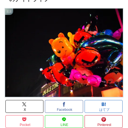
北京
X
Facebook
はてブ
Pocket
LINE
Pinterest