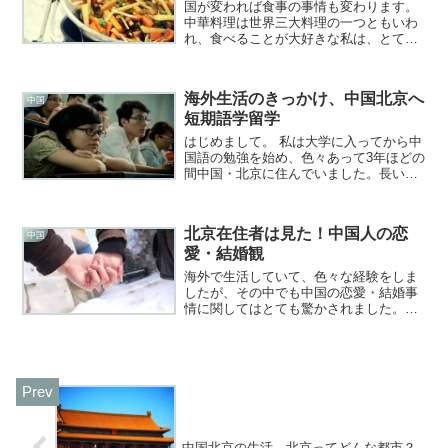
国が変われば食事の事情も変わります。
中華料理は世界三大料理の一つともいわ
れ、食べることが大好きな私は、とても
期待して中国へ行ったことを覚えていま
す。ただ、いくらおいしい食事でもやっ
ぱり自分の生まれた国の食べ物が恋しく
海外生活のきっかけ、中国北京へ
なる時があるものです。私...
中国
短期語学留学
はじめまして。 私は大学に入ってから中
国語の勉強を始め、色々あって3年ほどの
間中国・北京に住んでいました。長い時
間ではありませんが、色々と楽しいこと
や面白い事、もちろん「しんどいな
ー…」と思ったこともありました。そん
北京在住者は見た！中国人の恋
な経験をご紹介していけれ...
中国
愛・結婚観
海外で生活していて、色々な経験をしま
したが、その中でも中国の恋愛・結婚事
情に関してはとても驚かされました。国
が違えば文化が違うのは当たり前です
が、日本のお隣の国でこんなにも違うの
か、と思うくらい、独特な物でした。今
回は中国の恋愛や結婚につい...
中国北京の生活、北京ってどんな都市？