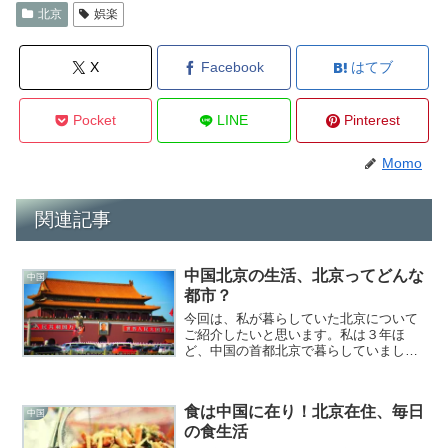
北京
娯楽
X
Facebook
はてブ
Pocket
LINE
Pinterest
Momo
関連記事
中国北京の生活、北京ってどんな
中国
都市？
今回は、私が暮らしていた北京について
ご紹介したいと思います。私は３年ほ
ど、中国の首都北京で暮らしていまし
た。北京は、中国の中心で、名跡と先進
的な建築が同居している、とても魅力的
な都市だと思います。
食は中国に在り！北京在住、毎日
中国
の食生活